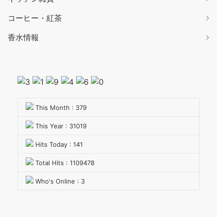
コーヒー・紅茶
香水情報
This Month : 379
This Year : 31019
Hits Today : 141
Total Hits : 1109478
Who's Online : 3