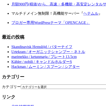
月額900円(税抜)から、高速・多機能・高安定レンタ
マルチドメイン無制限！高機能サーバー『
ヘテムル
』
ブロガー専用WordPressテーマ「OPENCAGE」
最近の投稿
Skandinavisk Hemslöjd / バターナイフ
Urtekram / オーガニックシャンプー・ネトル
marimekko / ketunmarja / プレート13.5cm
Kähler / nobili / キャンドルホルダーS
Hackman / ムーミン / スプーン / シアター
カテゴリー
カテゴリー
リンク