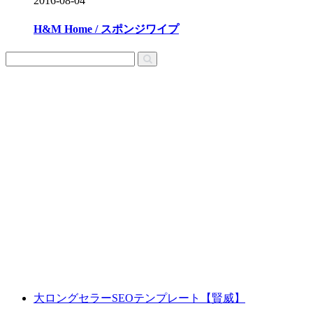
2016-08-04
H&M Home / スポンジワイプ
大ロングセラーSEOテンプレート【賢威】