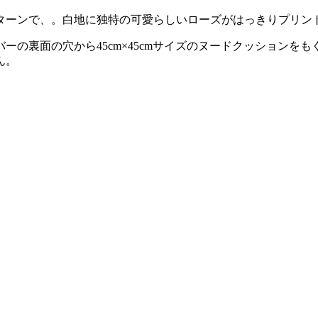
ターンで、。白地に独特の可愛らしいローズがはっきりプリン
の裏面の穴から45cm×45cmサイズのヌードクッションをも
ん。