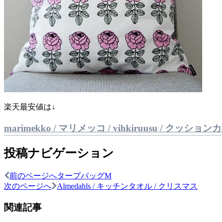
楽天最安値は↓
marimekko / マリメッコ / vihkiruusu / クッショ
投稿ナビゲーション
前のページへ
タープバッグM
次のページへ
Almedahls / キッチンタオル / クリスマス
関連記事