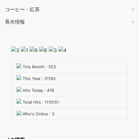
コーヒー・紅茶
香水情報
This Month : 553
This Year : 31193
Hits Today : 478
Total Hits : 1110151
Who's Online : 3