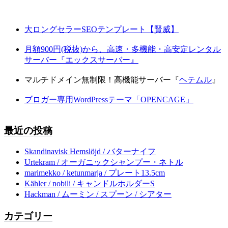
大ロングセラーSEOテンプレート【賢威】
月額900円(税抜)から、高速・多機能・高安定レンタル
サーバー『エックスサーバー』
マルチドメイン無制限！高機能サーバー『
ヘテムル
』
ブロガー専用WordPressテーマ「OPENCAGE」
最近の投稿
Skandinavisk Hemslöjd / バターナイフ
Urtekram / オーガニックシャンプー・ネトル
marimekko / ketunmarja / プレート13.5cm
Kähler / nobili / キャンドルホルダーS
Hackman / ムーミン / スプーン / シアター
カテゴリー