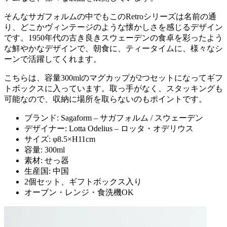
そんなサガフォルムの中でもこのRetroシリーズは名前の通
り、どこかヴィンテージのような懐かしさを感じるデザイン
です。1950年代の古き良きスウェーデンの食卓を彩ったよう
な鮮やかなデザインで、朝食に、ティータイムに、様々なシ
ーンで活躍してくれます。
こちらは、容量300mlのマグカップが2つセットになってギフ
トボックスに入っています。取っ手がなく、スタッキングも
可能なので、収納に場所を取らないのもポイントです。
ブランド: Sagaform – サガフォルム / スウェーデン
デザイナー: Lotta Odelius – ロッタ・オデリウス
サイズ: φ8.5×H11cm
容量: 300ml
素材: せっ器
生産国: 中国
2個セット、ギフトボックス入り
オーブン・レンジ・食洗機OK