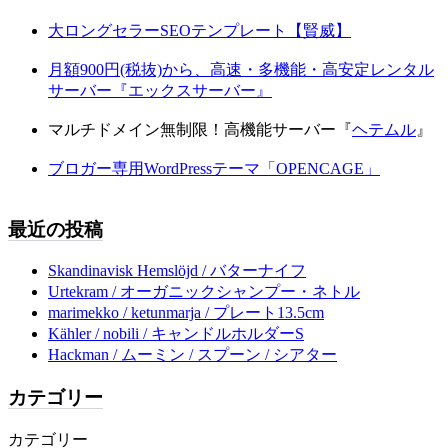
大ロングセラーSEOテンプレート【賢威】
月額900円(税抜)から、高速・多機能・高安定レンタル
サーバー『エックスサーバー』
マルチドメイン無制限！高機能サーバー『
ヘテムル
』
ブロガー専用WordPressテーマ「OPENCAGE」
最近の投稿
Skandinavisk Hemslöjd / バターナイフ
Urtekram / オーガニックシャンプー・ネトル
marimekko / ketunmarja / プレート13.5cm
Kähler / nobili / キャンドルホルダーS
Hackman / ムーミン / スプーン / シアター
カテゴリー
カテゴリー