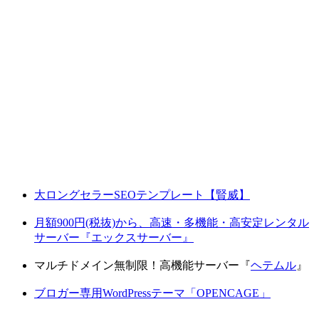
大ロングセラーSEOテンプレート【賢威】
月額900円(税抜)から、高速・多機能・高安定レンタル
サーバー『エックスサーバー』
マルチドメイン無制限！高機能サーバー『
ヘテムル
』
ブロガー専用WordPressテーマ「OPENCAGE」