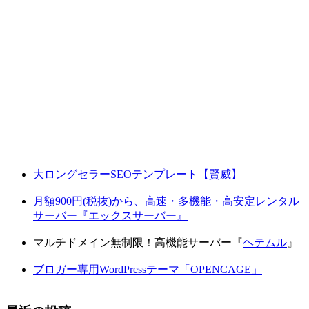
大ロングセラーSEOテンプレート【賢威】
月額900円(税抜)から、高速・多機能・高安定レンタル
サーバー『エックスサーバー』
マルチドメイン無制限！高機能サーバー『
ヘテムル
』
ブロガー専用WordPressテーマ「OPENCAGE」