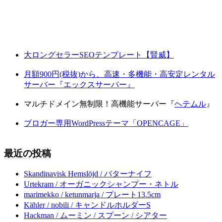
大ロングセラーSEOテンプレート【賢威】
月額900円(税抜)から、高速・多機能・高安定レンタル
サーバー『エックスサーバー』
マルチドメイン無制限！高機能サーバー『
ヘテムル
』
ブロガー専用WordPressテーマ「OPENCAGE」
最近の投稿
Skandinavisk Hemslöjd / バターナイフ
Urtekram / オーガニックシャンプー・ネトル
marimekko / ketunmarja / プレート13.5cm
Kähler / nobili / キャンドルホルダーS
Hackman / ムーミン / スプーン / シアター