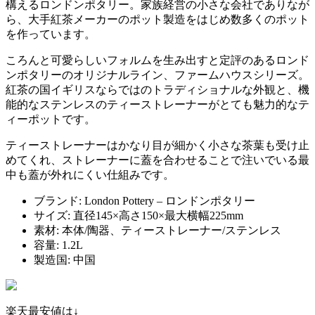
構えるロンドンポタリー。家族経営の小さな会社でありなが
ら、大手紅茶メーカーのポット製造をはじめ数多くのポット
を作っています。
ころんと可愛らしいフォルムを生み出すと定評のあるロンド
ンポタリーのオリジナルライン、ファームハウスシリーズ。
紅茶の国イギリスならではのトラディショナルな外観と、機
能的なステンレスのティーストレーナーがとても魅力的なテ
ィーポットです。
ティーストレーナーはかなり目が細かく小さな茶葉も受け止
めてくれ、ストレーナーに蓋を合わせることで注いでいる最
中も蓋が外れにくい仕組みです。
ブランド: London Pottery – ロンドンポタリー
サイズ: 直径145×高さ150×最大横幅225mm
素材: 本体/陶器、ティーストレーナー/ステンレス
容量: 1.2L
製造国: 中国
楽天最安値は↓