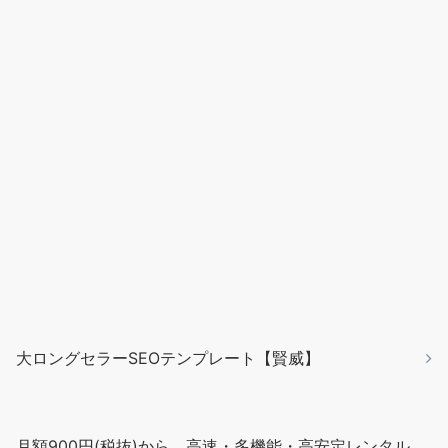
大ロングセラーSEOテンプレート【賢威】
月額900円(税抜)から、高速・多機能・高安定レンタル