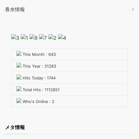
香水情報
This Month : 643
This Year : 31283
Hits Today : 1744
Total Hits : 1112851
Who's Online : 2
メタ情報