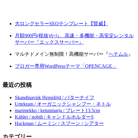
大ロングセラーSEOテンプレート【賢威】
月額900円(税抜)から、高速・多機能・高安定レンタル
サーバー『エックスサーバー』
マルチドメイン無制限！高機能サーバー『
ヘテムル
』
ブロガー専用WordPressテーマ「OPENCAGE」
最近の投稿
Skandinavisk Hemslöjd / バターナイフ
Urtekram / オーガニックシャンプー・ネトル
marimekko / ketunmarja / プレート13.5cm
Kähler / nobili / キャンドルホルダーS
Hackman / ムーミン / スプーン / シアター
カテゴリー