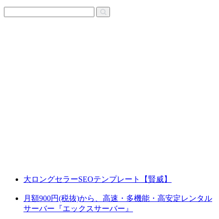
大ロングセラーSEOテンプレート【賢威】
月額900円(税抜)から、高速・多機能・高安定レンタル
サーバー『エックスサーバー』