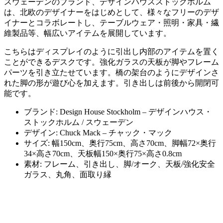
スウェーデンのブランド、デザインハウスストックホルム
は、北欧のデザイナーをはじめとして、様々なフリーのデザ
イナーとコラボレートし、テーブルウェア・照明・家具・繊
維製品等、幅広いアイテムを展開しています。
こちらはディスプレイのように引出し内部のアイテムを置く
ことができるデスクです。強化ガラスの天板が脚やフレーム
パーツを引き立たせています。橋の架台のようにデザインさ
れた脚の形が遊び心を加えます。引き出しは前後から開閉可
能です。
ブランド: Design House Stockholm – デザインハウス・
ストックホルム / スウェーデン
デザイン: Chuck Mack – チャック・マック
サイズ: 幅150cm、奥行75cm、高さ70cm、脚幅72×奥行
34×高さ70cm、天板幅150×奥行75×高さ0.8cm
素材: フレーム、引き出し、脚/オーク、天板/強化安全
ガラス、丸角、面取り縁