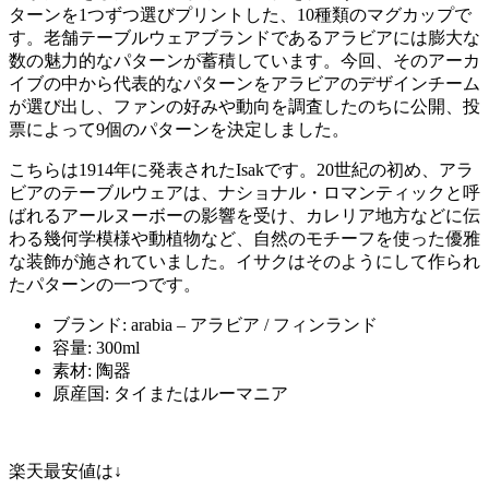
ターンを1つずつ選びプリントした、10種類のマグカップで
す。老舗テーブルウェアブランドであるアラビアには膨大な
数の魅力的なパターンが蓄積しています。今回、そのアーカ
イブの中から代表的なパターンをアラビアのデザインチーム
が選び出し、ファンの好みや動向を調査したのちに公開、投
票によって9個のパターンを決定しました。
こちらは1914年に発表されたIsakです。20世紀の初め、アラ
ビアのテーブルウェアは、ナショナル・ロマンティックと呼
ばれるアールヌーボーの影響を受け、カレリア地方などに伝
わる幾何学模様や動植物など、自然のモチーフを使った優雅
な装飾が施されていました。イサクはそのようにして作られ
たパターンの一つです。
ブランド: arabia – アラビア / フィンランド
容量: 300ml
素材: 陶器
原産国: タイまたはルーマニア
楽天最安値は↓