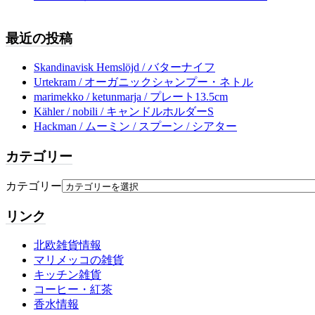
最近の投稿
Skandinavisk Hemslöjd / バターナイフ
Urtekram / オーガニックシャンプー・ネトル
marimekko / ketunmarja / プレート13.5cm
Kähler / nobili / キャンドルホルダーS
Hackman / ムーミン / スプーン / シアター
カテゴリー
カテゴリー
リンク
北欧雑貨情報
マリメッコの雑貨
キッチン雑貨
コーヒー・紅茶
香水情報