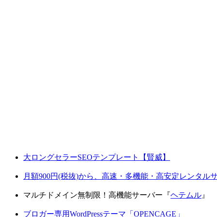
大ロングセラーSEOテンプレート【賢威】
月額900円(税抜)から、高速・多機能・高安定レンタ
マルチドメイン無制限！高機能サーバー『
ヘテムル
』
ブロガー専用WordPressテーマ「OPENCAGE」