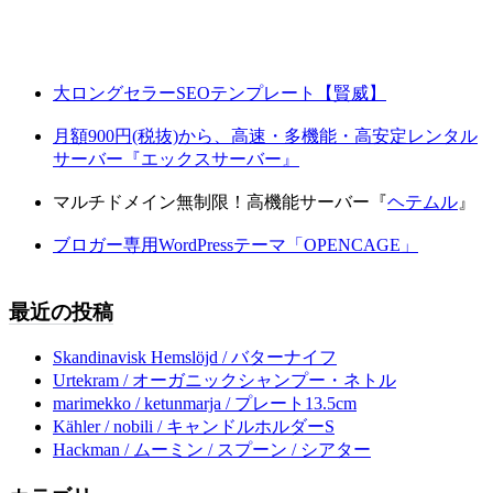
大ロングセラーSEOテンプレート【賢威】
月額900円(税抜)から、高速・多機能・高安定レンタル
サーバー『エックスサーバー』
マルチドメイン無制限！高機能サーバー『
ヘテムル
』
ブロガー専用WordPressテーマ「OPENCAGE」
最近の投稿
Skandinavisk Hemslöjd / バターナイフ
Urtekram / オーガニックシャンプー・ネトル
marimekko / ketunmarja / プレート13.5cm
Kähler / nobili / キャンドルホルダーS
Hackman / ムーミン / スプーン / シアター