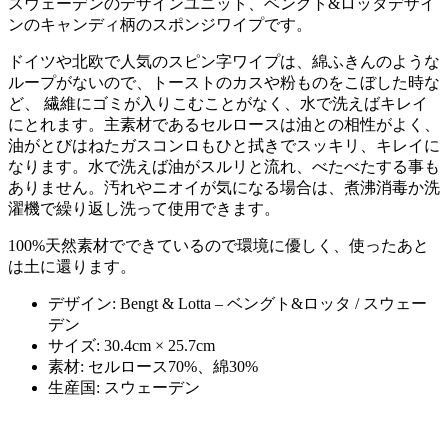
スウェーデンのデザインユニット、ベングト&ロッタデザイ
ンのキャンディ柄のスポンジワイプです。
ドイツや北欧で人気のスピン字ワイプは、綿ふきんのような
ループがないので、トーストのカスや粉ものをこぼした時な
ど、 繊維にゴミが入りこむことがなく、水で洗えばキレイ
にとれます。主素材であるセルロースは油との相性がよく、
油がとびはねたガスコンロもひと拭きでスッキリ、キレイに
なります。水で洗えば油がスルリと流れ、べたべたする事も
ありません。汚れやニオイが気になる場合は、煮沸消毒か洗
濯機で繰り返し洗って使用できます。
100%天然素材でできているので環境に優しく、使ったあと
は土に還ります。
デザイン: Bengt & Lotta – ベングト&ロッタ / スウェー
デン
サイズ: 30.4cm × 25.7cm
素材: セルロース70%、綿30%
生産国: スウェーデン