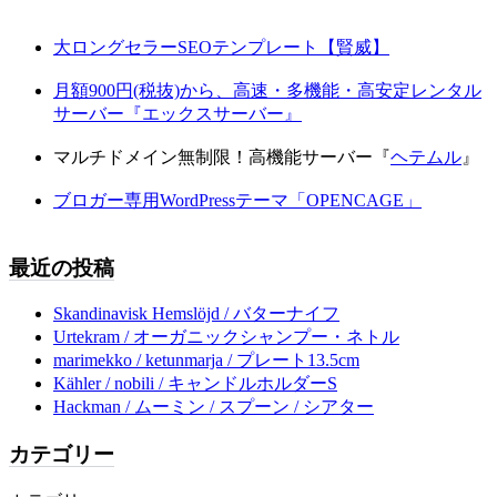
大ロングセラーSEOテンプレート【賢威】
月額900円(税抜)から、高速・多機能・高安定レンタル
サーバー『エックスサーバー』
マルチドメイン無制限！高機能サーバー『
ヘテムル
』
ブロガー専用WordPressテーマ「OPENCAGE」
最近の投稿
Skandinavisk Hemslöjd / バターナイフ
Urtekram / オーガニックシャンプー・ネトル
marimekko / ketunmarja / プレート13.5cm
Kähler / nobili / キャンドルホルダーS
Hackman / ムーミン / スプーン / シアター
カテゴリー