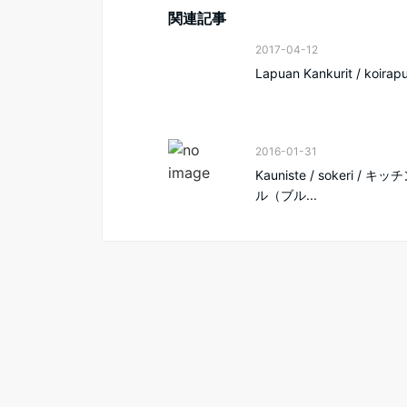
関連記事
2017-04-12
Lapuan Kankurit / koirapui
2016-01-31
Kauniste / sokeri / キ
ル（ブル...