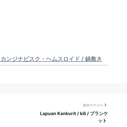
öjd / スカンジナビスク・ヘムスロイド / 鍋敷き
次のページへ
Lapuan Kankurit / kili / ブランケ
ット