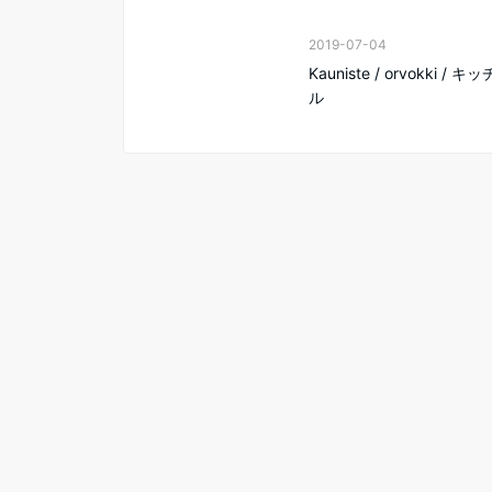
2019-07-04
Kauniste / orvokki / 
ル