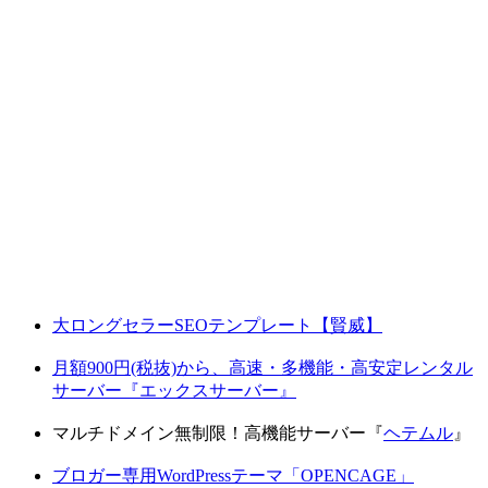
大ロングセラーSEOテンプレート【賢威】
月額900円(税抜)から、高速・多機能・高安定レンタル
サーバー『エックスサーバー』
マルチドメイン無制限！高機能サーバー『
ヘテムル
』
ブロガー専用WordPressテーマ「OPENCAGE」