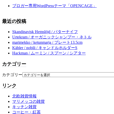
ブロガー専用WordPressテーマ「OPENCAGE」
最近の投稿
Skandinavisk Hemslöjd / バターナイフ
Urtekram / オーガニックシャンプー・ネトル
marimekko / ketunmarja / プレート13.5cm
Kähler / nobili / キャンドルホルダーS
Hackman / ムーミン / スプーン / シアター
カテゴリー
カテゴリー
リンク
北欧雑貨情報
マリメッコの雑貨
キッチン雑貨
コーヒー・紅茶