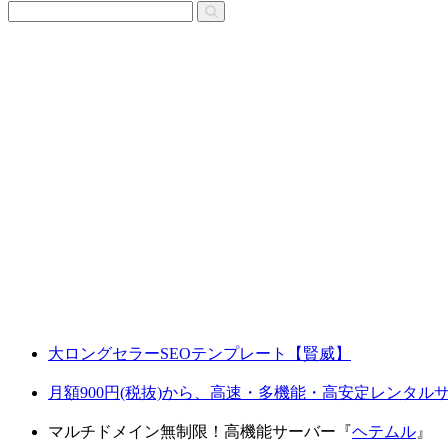
大ロングセラーSEOテンプレート【賢威】
月額900円(税抜)から、高速・多機能・高安定レンタ
マルチドメイン無制限！高機能サーバー『
ヘテムル
』