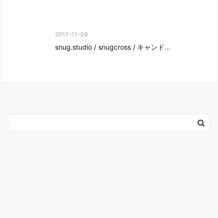
2017-11-09
snug.studio / snugcross / キャンド...