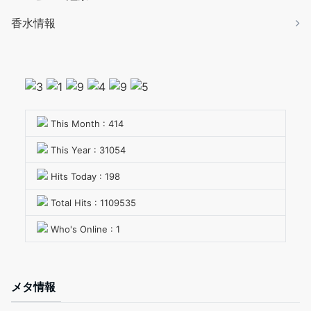
香水情報
This Month : 414
This Year : 31054
Hits Today : 198
Total Hits : 1109535
Who's Online : 1
メタ情報